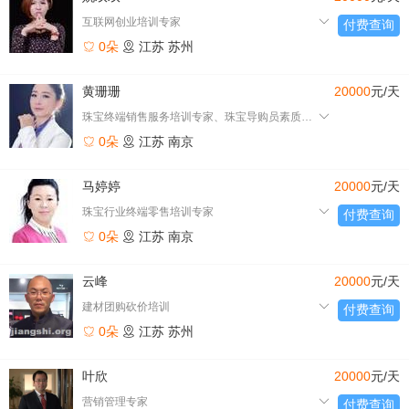
互联网创业培训专家
付费查询
0朵
江苏
苏州
黄珊珊
20000
元/天
珠宝终端销售服务培训专家、珠宝导购员素质提升专业培训师、酒店
0朵
江苏
南京
马婷婷
20000
元/天
珠宝行业终端零售培训专家
付费查询
0朵
江苏
南京
云峰
20000
元/天
建材团购砍价培训
付费查询
0朵
江苏
苏州
叶欣
20000
元/天
营销管理专家
付费查询