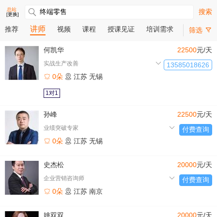
总站
搜索
[更换]
讲师
推荐
视频
课程
授课见证
培训需求
筛选
何凯华
22500
元/天
实战生产改善
13585018626
0朵
江苏
无锡
1对1
孙峰
22500
元/天
业绩突破专家
付费查询
0朵
江苏
无锡
史杰松
20000
元/天
企业营销咨询师
付费查询
0朵
江苏
南京
姚双双
20000
元/天