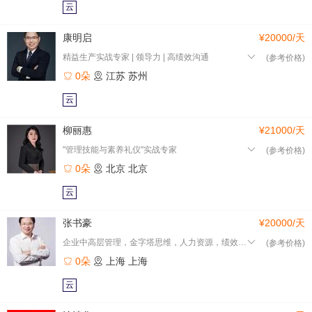
云
康明启
¥20000/天
精益生产实战专家 | 领导力 | 高绩效沟通
(参考价格)
0朵
江苏
苏州
云
柳丽惠
¥21000/天
"管理技能与素养礼仪"实战专家
(参考价格)
0朵
北京
北京
云
张书豪
¥20000/天
企业中高层管理，金字塔思维，人力资源，绩效管理
(参考价格)
0朵
上海
上海
云