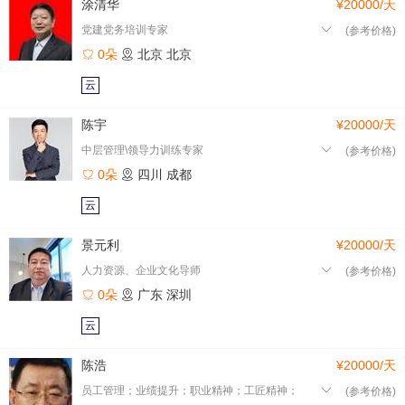
涂清华
¥20000/天
党建党务培训专家
(参考价格)
0朵
北京
北京
云
陈宇
¥20000/天
中层管理\领导力训练专家
(参考价格)
0朵
四川
成都
云
景元利
¥20000/天
人力资源、企业文化导师
(参考价格)
0朵
广东
深圳
云
陈浩
¥20000/天
员工管理；业绩提升；职业精神；工匠精神；
(参考价格)