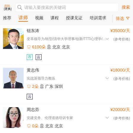
总站
搜索
[更换]
讲师
推荐
视频
课程
授课见证
培训需求
筛选
钮东涛
¥35000/天
变革领导力/转型/清华大学理事/创新/TTT/心理学/北京
(参考价格)
6100朵
北京
北京
荐
云
黄志伟
¥18000/天
实战派领导力教练
(参考价格)
2朵
广东
深圳
云
周志芬
¥20000/天
党建党务、伦理道德培训专家
(参考价格)
0朵
北京
北京