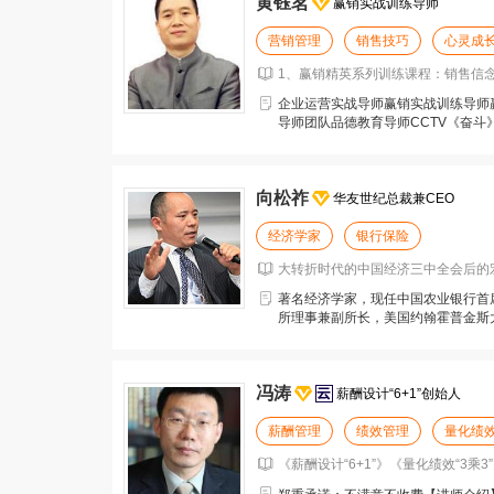
黄钰茗
赢销实战训练导师
营销管理
销售技巧
心灵成
1、赢销精英系列训练课程：销售信念训
企业运营实战导师赢销实战训练导师
导师团队品德教育导师CCTV《奋斗
栏目特邀点评导师
向松祚
华友世纪总裁兼CEO
经济学家
银行保险
大转折时代的中国经济三中全会后的宏
著名经济学家，现任中国农业银行首
所理事兼副所长，美国约翰霍普金斯
金融机构官方论坛（O
冯涛
薪酬设计“6+1”创始人
薪酬管理
绩效管理
量化绩
《薪酬设计“6+1”》《量化绩效“3乘