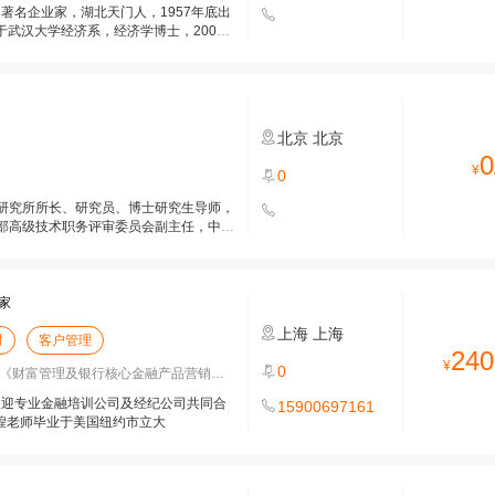
中国著名企业家，湖北天门人，1957年底出
于武汉大学经济系，经济学博士，2003
北京
北京
0
¥
0
研究所所长、研究员、博士研究生导师，
部高级技术职务评审委员会副主任，中国
家
上海
上海
财
客户管理
240
¥
0
财富管理及银行核心金融产品营销》《透
师诚挚欢迎专业金融培训公司及经纪公司共同合
15900697161
**林志煌老师毕业于美国纽约市立大