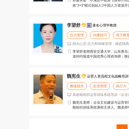
郑重承诺：不满意不收费【讲师介绍】
效“3×3”模式创始人中国人力资
设工程特聘专
李望舒
著名心理学教授
压力管理
沟通技巧
亲子教
阳光心态-压力和情绪管理；婚恋情商-
李望舒老师西安交通大学、山东青岛
道特约报道中国优秀心理咨询师；陕
所》、《法制微前沿》
魏宪生
运营人资流程文化战略培训
教练技术
企业管理
执行力
高效能组织运营训练系统培训《企业运
魏宪生老师：企业文化建设与运营管
能组织训练系统课程主讲人。魏老师
有过机关工作经验，担
1