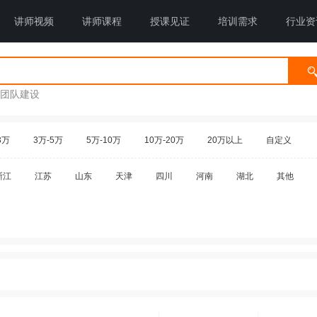
讲师视频
讲师课程
授课见证
培训需求
行业资
团队建设
3万
3万-5万
5万-10万
10万-20万
20万以上
自定义
浙江
江苏
山东
天津
四川
河南
湖北
其他