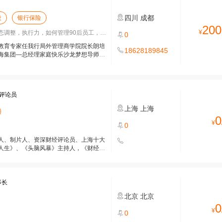
四川
成都
设
银行保险
200
¥
调整，执行力，如何管理90后员工，企业
0
教育专家任我行局外管理商学院院长朗培
18628189845
海集团—总经理家庭快乐沙龙梦想导师誉
评论员
上海
上海
0
¥
0
人、制片人、资深财经评论员、上海十大
人生》、《头脑风暴》主持人，《财经夜
事长
北京
北京
0
¥
0