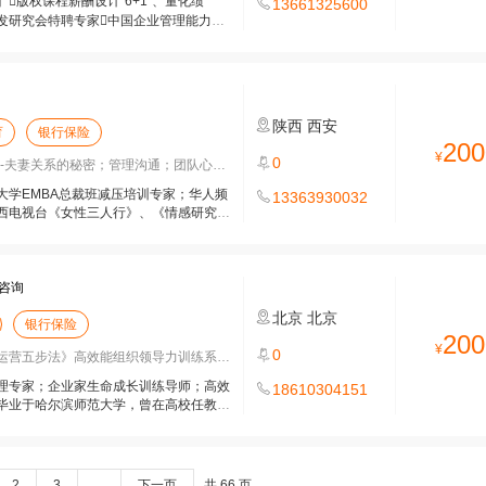
版权课程薪酬设计“6+1”、量化绩
13661325600
源开发研究会特聘专家中国企业管理能力建
陕西
西安
育
银行保险
200
¥
0
夫妻关系的秘密；管理沟通；团队心融合
大学EMBA总裁班减压培训专家；华人频
13363930032
西电视台《女性三人行》、《情感研究
咨询
北京
北京
银行保险
200
¥
0
营五步法》高效能组织领导力训练系统《带
理专家；企业家生命成长训练导师；高效
18610304151
毕业于哈尔滨师范大学，曾在高校任教，
2
3
...
下一页
共 66 页