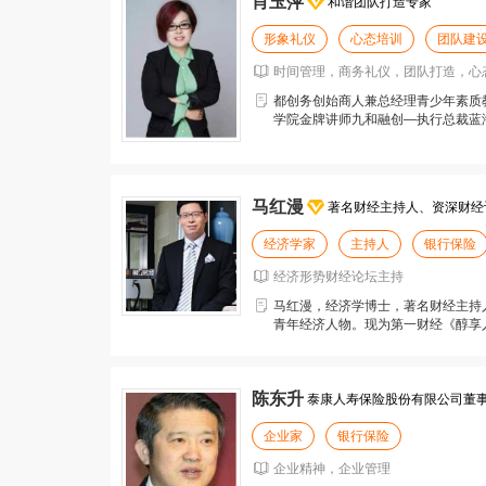
肖玉萍
和谐团队打造专家
形象礼仪
心态培训
团队建
时间管理，商务礼仪，团队打造，心态
都创务创始商人兼总经理青少年素质
学院金牌讲师九和融创—执行总裁蓝
为企业界“白求恩”
马红漫
著名财经主持人、资深财经
经济学家
主持人
银行保险
经济形势财经论坛主持
马红漫，经济学博士，著名财经主持
青年经济人物。现为第一财经《醇享
行线》新闻主播，东方
陈东升
泰康人寿保险股份有限公司董
企业家
银行保险
企业精神，企业管理