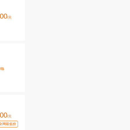
00
/天
/场
00
/天
全网最低价