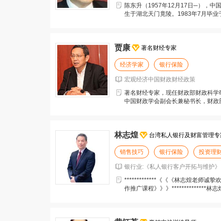
陈东升（1957年12月17日─），
生于湖北天门竟陵。1983年7月毕业
年被
贾康
著名财经专家
经济学家
银行保险
宏观经济中国财政财经政策
著名财经专家，现任财政部财政科学
中国财政学会副会长兼秘书长，财政
国债协会常务理事，《
林志煌
台湾私人银行及财富管理专
销售技巧
银行保险
投资理
银行业:《私人银行客户开拓与维护》《
*************《《《林志煌老
作推广课程》》》************