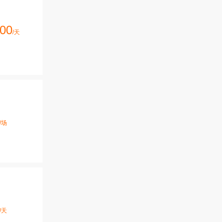
00
/天
/场
/天