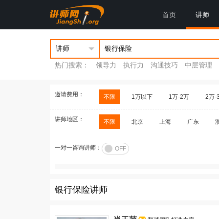
首页
讲师
热门搜索：
领导力
执行力
沟通技巧
中层管理
邀请费用：
不限
1万以下
1万-2万
2万-
讲师地区：
不限
北京
上海
广东
一对一咨询讲师：
OFF
银行保险讲师