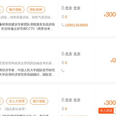
北京
北京
长
银行保险
团队精神
300
¥
0
练，销售胆量训练、销售气度训练、销售
赢销系统建设专家团队潜能激发实战训练
18901354888
》栏目特邀点评导师CCTV《商界传奇》
北京
北京
0
¥
0
观形势和政策走势我国金融改革的基本方向
席经济学家，中国人民大学国际货币研究
大学应用经济研究所高级顾问，国际货币
北京
北京
300
效
非人力管理
银行保险
¥
0
3”》《国企新出改革》
本人承诺